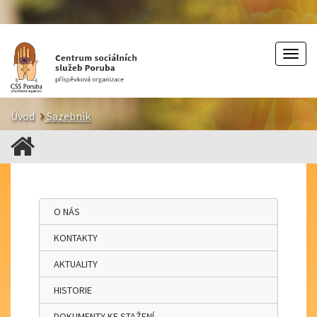
Togg
navig
Úvod
Sazebník
O NÁS
KONTAKTY
AKTUALITY
HISTORIE
DOKUMENTY KE STAŽENÍ