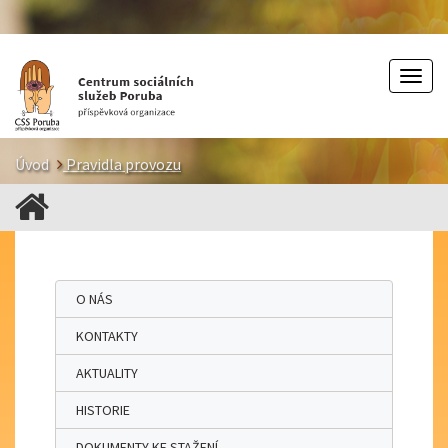
Togg
navig
Úvod
Pravidla provozu
O NÁS
KONTAKTY
AKTUALITY
HISTORIE
DOKUMENTY KE STAŽENÍ