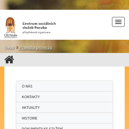
Togg
navig
Úvod
Pravidla provozu
O NÁS
KONTAKTY
AKTUALITY
HISTORIE
DOKUMENTY KE STAŽENÍ